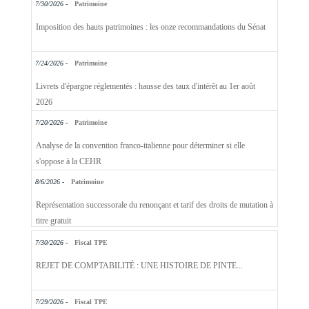
7/30/2026 -
Patrimoine
Imposition des hauts patrimoines : les onze recommandations du Sénat
7/24/2026 -
Patrimoine
Livrets d'épargne réglementés : hausse des taux d'intérêt au 1er août
2026
7/20/2026 -
Patrimoine
Analyse de la convention franco-italienne pour déterminer si elle
s'oppose à la CEHR
8/6/2026 -
Patrimoine
Représentation successorale du renonçant et tarif des droits de mutation à
titre gratuit
7/30/2026 -
Fiscal TPE
REJET DE COMPTABILITÉ : UNE HISTOIRE DE PINTE...
7/29/2026 -
Fiscal TPE