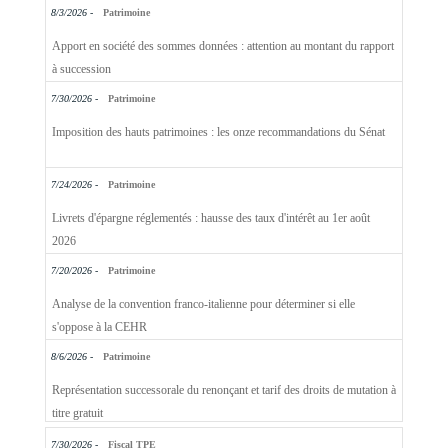
8/3/2026 -
Patrimoine
Apport en société des sommes données : attention au montant du rapport
à succession
7/30/2026 -
Patrimoine
Imposition des hauts patrimoines : les onze recommandations du Sénat
7/24/2026 -
Patrimoine
Livrets d'épargne réglementés : hausse des taux d'intérêt au 1er août
2026
7/20/2026 -
Patrimoine
Analyse de la convention franco-italienne pour déterminer si elle
s'oppose à la CEHR
8/6/2026 -
Patrimoine
Représentation successorale du renonçant et tarif des droits de mutation à
titre gratuit
7/30/2026 -
Fiscal TPE