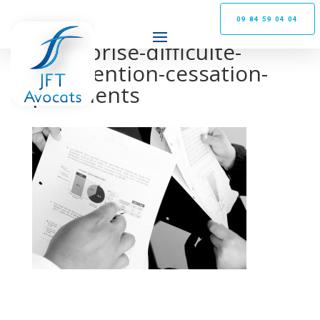
09 84 59 04 04
entreprise-difficulte-
intervention-cessation-
paiements