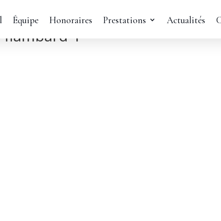
l
Équipe
Honoraires
Prestations
Actualités
C
t-flambard-1