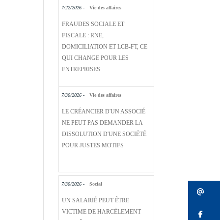
7/22/2026 -
Vie des affaires
FRAUDES SOCIALE ET
FISCALE : RNE,
DOMICILIATION ET LCB-FT, CE
QUI CHANGE POUR LES
ENTREPRISES
7/30/2026 -
Vie des affaires
LE CRÉANCIER D'UN ASSOCIÉ
NE PEUT PAS DEMANDER LA
DISSOLUTION D'UNE SOCIÉTÉ
POUR JUSTES MOTIFS
7/30/2026 -
Social
Bu
UN SALARIÉ PEUT ÊTRE
VICTIME DE HARCÈLEMENT
Bu