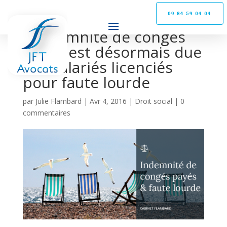
09 84 59 04 04
L’indemnité de congés
payés est désormais due
aux salariés licenciés
pour faute lourde
par
Julie Flambard
|
Avr 4, 2016
|
Droit social
|
0
commentaires