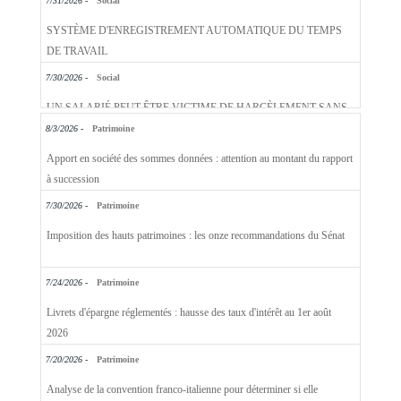
SYSTÈME D'ENREGISTREMENT AUTOMATIQUE DU TEMPS
DE TRAVAIL
7/30/2026 -
Social
UN SALARIÉ PEUT ÊTRE VICTIME DE HARCÈLEMENT SANS
ÊTRE DIRECTEMENT VISÉ
8/3/2026 -
Patrimoine
Apport en société des sommes données : attention au montant du rapport
à succession
7/30/2026 -
Patrimoine
Imposition des hauts patrimoines : les onze recommandations du Sénat
7/24/2026 -
Patrimoine
Livrets d'épargne réglementés : hausse des taux d'intérêt au 1er août
2026
7/20/2026 -
Patrimoine
Analyse de la convention franco-italienne pour déterminer si elle