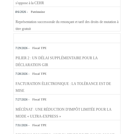
s'oppose à la CEHR
8/6/2026 -
Patrimoine
Représentation successorale du renonçant et tarif des droits de mutation à
titre gratuit
7/29/2026 -
Fiscal TPE
PILIER 2 : UN DÉLAI SUPPLÉMENTAIRE POUR LA
DÉCLARATION GIR
7/28/2026 -
Fiscal TPE
FACTURATION ÉLECTRONIQUE : LA TOLÉRANCE EST DE
MISE
7/27/2026 -
Fiscal TPE
MÉCÉNAT : UNE RÉDUCTION D'IMPÔT LIMITÉE POUR LA
MODE « ULTRA-EXPRESS »
7/31/2026 -
Fiscal TPE
REVENUS FONCIERS : UNE FACTURE DE TRAVAUX QUI NE
CONVAINC PAS