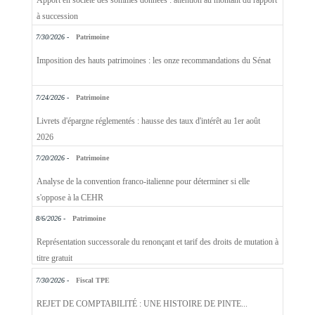
à succession
7/30/2026 -
Patrimoine
Imposition des hauts patrimoines : les onze recommandations du Sénat
7/24/2026 -
Patrimoine
Livrets d'épargne réglementés : hausse des taux d'intérêt au 1er août
2026
7/20/2026 -
Patrimoine
Analyse de la convention franco-italienne pour déterminer si elle
s'oppose à la CEHR
8/6/2026 -
Patrimoine
Représentation successorale du renonçant et tarif des droits de mutation à
titre gratuit
7/30/2026 -
Fiscal TPE
REJET DE COMPTABILITÉ : UNE HISTOIRE DE PINTE...