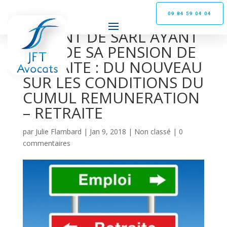
09 84 59 04 04
GERANT DE SARL AYANT
LIQUIDE SA PENSION DE
RETRAITE : DU NOUVEAU
SUR LES CONDITIONS DU
CUMUL REMUNERATION
– RETRAITE
par
Julie Flambard
|
Jan 9, 2018
|
Non classé
|
0
commentaires