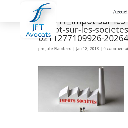
Accuei
213917_impot-sur-les-
impot-sur-les-societe
0211277109926-2026
par
Julie Flambard
|
Jan 18, 2018
|
0 commentai