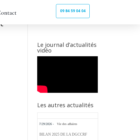
09 84 59 04 04
ontact
t-
Le journal d’actualités
vidéo
Les autres actualités
7/29/2026 -
Vie des affaires
BILAN 2025 DE LA DGCCRF
POUR UNE CONSOMMATION