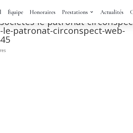
l
Équipe
Honoraires
Prestations
Actualités
C
societes-le-patronat-circonspec
s-le-patronat-circonspect-web-
445
res