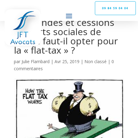
09 84 59 04 04
Dividendes et cessions
de parts sociales de
SARL : faut-il opter pour
la « flat-tax » ?
par
Julie Flambard
|
Avr 25, 2019
|
Non classé
|
0
commentaires