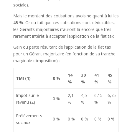
sociale).
Mais le montant des cotisations avoisine quant à lui les
45 %
. Or du fait que ces cotisations sont déductibles,
les Gérants majoritaires n’auront là encore que très
rarement intérêt à accepter l’application de la flat tax.
Gain ou perte résultant de l’application de la flat tax
pour un Gérant majoritaire (en fonction de sa tranche
marginale d’imposition) :
14
30
41
45
TMI (1)
0 %
%
%
%
%
Impôt sur le
2,1
4,5
6,15
6,75
0 %
revenu (2)
%
%
%
%
Prélèvements
0 %
0 %
0 %
0 %
0 %
sociaux