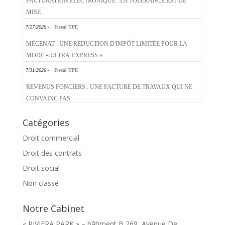
FACTURATION ÉLECTRONIQUE : LA TOLÉRANCE EST DE
MISE
7/27/2026 -
Fiscal TPE
MÉCÉNAT : UNE RÉDUCTION D'IMPÔT LIMITÉE POUR LA
MODE « ULTRA-EXPRESS »
7/31/2026 -
Fiscal TPE
REVENUS FONCIERS : UNE FACTURE DE TRAVAUX QUI NE
CONVAINC PAS
Catégories
Droit commercial
Droit des contrats
Droit social
Non classé
Notre Cabinet
« RIVIERA PARK » – bâtiment B 269, Avenue De