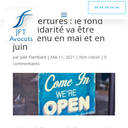
09 84 59 04 04
Réouvertures : le fond
de solidarité va être
maintenu en mai et en
juin
par
Julie Flambard
|
Mai 11, 2021
|
Non classé
|
0
commentaires